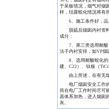
于呆板情况，烟气对烟
样，结露蜕化情况将有
6
、施工条件好，品
脱硫后烟囱内衬资料烟
成分：
7
、第三类选用耐酸
法子内衬安排，如
VP
烟
8
、选用耐酸蜕化的
建、
C22
）、钛板（
TiCr
由上所述，在有无烟气
电厂烟囱安全工作的必
筒在电厂工作时间尽可
器体系加热，进入烟囱
灰。