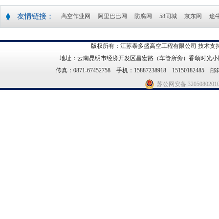
友情链接：
高空作业网
阿里巴巴网
防腐网
58同城
京东网
途
版权所有：江苏泰多盛高空工程有限公司 技术支持
地址：云南昆明市经济开发区昌宏路（车管所旁）香颂时光小区21幢14
传真：0871-67452758 手机：15887238918 15150182485 邮箱
苏公网安备 3205080201