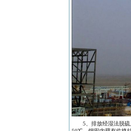
5
、排放经湿法脱硫
50
℃，烟囱内壁有临终