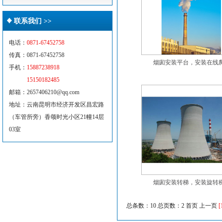
联系我们 >>
电话：
0871-67452758
传真：0871-67452758
烟囱安装平台，安装在线爬.
手机：
15887238918
15150182485
邮箱：2657406210@qq.com
地址：云南昆明市经济开发区昌宏路
（车管所旁）香颂时光小区21幢14层
03室
烟囱安装转梯，安装旋转梯.
总条数：10 总页数：2
首页 上一页
[