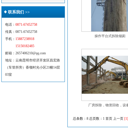
联系我们 >>
电话：
0871-67452758
传真：0871-67452758
操作平台式拆除烟囱
手机：
15887238918
15150182485
邮箱：2657406210@qq.com
地址：云南昆明市经济开发区昌宏路
（车管所旁）香颂时光小区21幢14层
03室
厂房拆除，物资回收，设备.
总条数：8 总页数：1
首页 上一页
[1