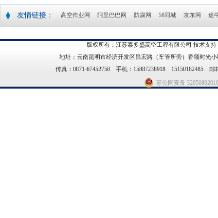
友情链接：
高空作业网
阿里巴巴网
防腐网
58同城
京东网
途
版权所有：江苏泰多盛高空工程有限公司 技术支持
地址：云南昆明市经济开发区昌宏路（车管所旁）香颂时光小区21幢14
传真：0871-67452758 手机：15887238918 15150182485 邮箱
苏公网安备 3205080201