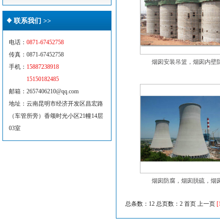
联系我们 >>
电话：
0871-67452758
传真：0871-67452758
烟囱安装吊篮，烟囱内壁防.
手机：
15887238918
15150182485
邮箱：2657406210@qq.com
地址：云南昆明市经济开发区昌宏路
（车管所旁）香颂时光小区21幢14层
03室
烟囱防腐，烟囱脱硫，烟囱.
总条数：12 总页数：2
首页 上一页
[